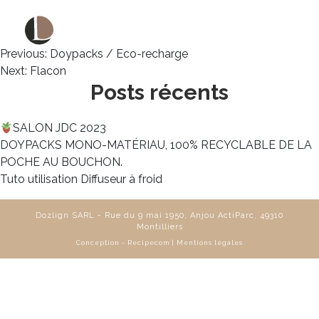
Berlingots & sticks
X
☰
Navigation
Previous:
Doypacks / Eco-recharge
Next:
Flacon
de
Posts récents
l’article
SALON JDC 2023
DOYPACKS MONO-MATÉRIAU, 100% RECYCLABLE DE LA
POCHE AU BOUCHON.
Tuto utilisation Diffuseur à froid
Dozlign SARL - Rue du 9 mai 1950, Anjou ActiParc, 49310
Montilliers
Conception -
Recipecom
|
Mentions légales