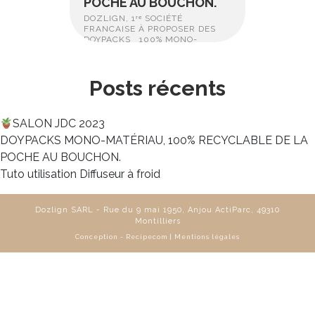
POCHE AU BOUCHON.
DOZLIGN, 1ʳᵉ SOCIÉTÉ
FRANCAISE À PROPOSER DES
DOYPACKS 100% MONO-
MATÉRIAU
Posts récents
SALON JDC 2023
DOYPACKS MONO-MATÉRIAU, 100% RECYCLABLE DE LA
POCHE AU BOUCHON.
Tuto utilisation Diffuseur à froid
Dozlign SARL - Rue du 9 mai 1950, Anjou ActiParc, 49310
Montilliers
Conception -
Recipecom
|
Mentions légales