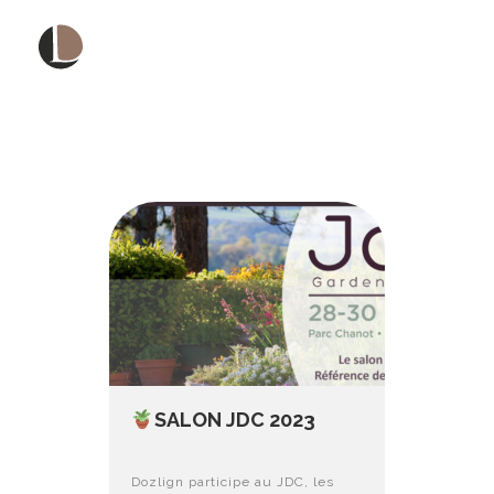
Auteur/autrice :
X
☰
Elodie Tisserond
SALON JDC 2023
Dozlign participe au JDC, les