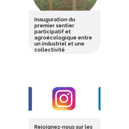
Inauguration du
premier sentier
participatif et
agroécologique entre
un industriel et une
collectivité
Des arbres plantés pour la
biodiversité à
Lire plus…
Rejoignez-nous sur les